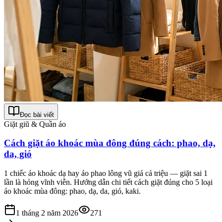
Đọc bài viết
Giặt giũ & Quần áo
Cách giặt áo khoác mùa đông đúng cách: phao, dạ,
da, gió
1 chiếc áo khoác dạ hay áo phao lông vũ giá cả triệu — giặt sai 1
lần là hỏng vĩnh viễn. Hướng dẫn chi tiết cách giặt đúng cho 5 loại
áo khoác mùa đông: phao, dạ, da, gió, kaki.
1 tháng 2 năm 2026
271