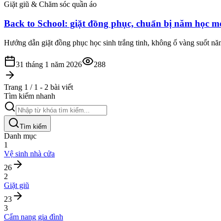
Giặt giũ & Chăm sóc quần áo
Back to School: giặt đồng phục, chuẩn bị năm học mớ
Hướng dẫn giặt đồng phục học sinh trắng tinh, không ố vàng suốt năm
31 tháng 1 năm 2026
288
Trang 1 / 1 - 2 bài viết
Tìm kiếm nhanh
Tìm kiếm
Danh mục
1
Vệ sinh nhà cửa
26
2
Giặt giũ
23
3
Cẩm nang gia đình