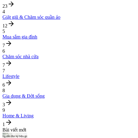
23
4
Giặt giũ & Chăm sóc quần áo
12
5
Mua sắm gia đình
7
6
Chăm sóc nhà cửa
7
7
Lifestyle
6
8
Gia dụng & Đời sống
3
9
Home & Living
1
Bài viết mới