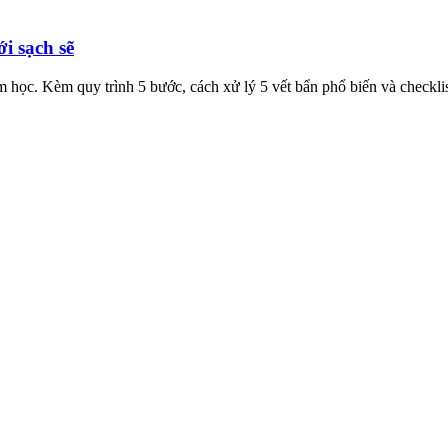
i sạch sẽ
 học. Kèm quy trình 5 bước, cách xử lý 5 vết bẩn phổ biến và checkli