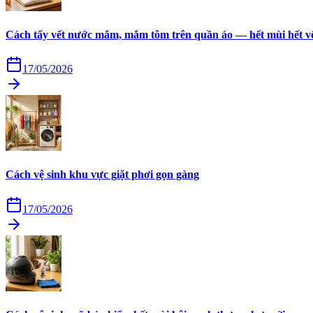
Cách tẩy vết nước mắm, mắm tôm trên quần áo — hết mùi hết v
17/05/2026
Cách vệ sinh khu vực giặt phơi gọn gàng
17/05/2026