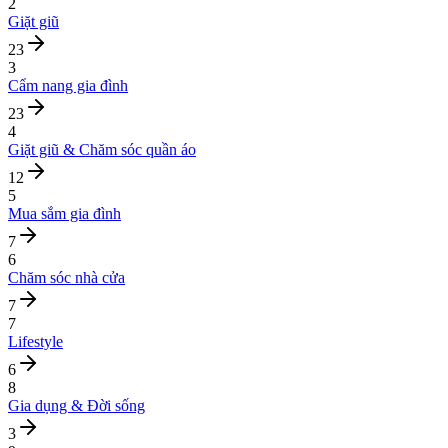
2
Giặt giũ
23
3
Cẩm nang gia đình
23
4
Giặt giũ & Chăm sóc quần áo
12
5
Mua sắm gia đình
7
6
Chăm sóc nhà cửa
7
7
Lifestyle
6
8
Gia dụng & Đời sống
3