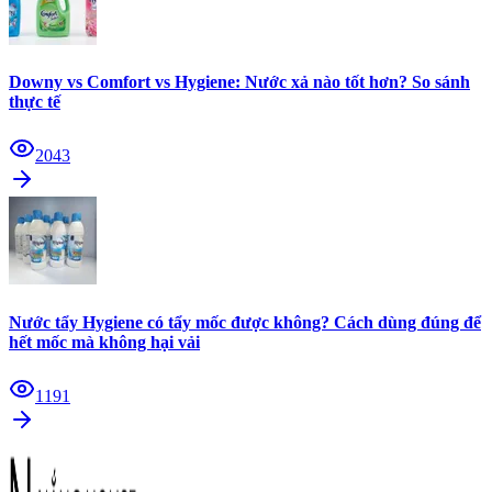
Downy vs Comfort vs Hygiene: Nước xả nào tốt hơn? So sánh
thực tế
2043
Nước tẩy Hygiene có tẩy mốc được không? Cách dùng đúng để
hết mốc mà không hại vải
1191