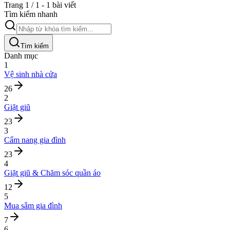
Trang 1 / 1 - 1 bài viết
Tìm kiếm nhanh
Tìm kiếm
Danh mục
1
Vệ sinh nhà cửa
26
2
Giặt giũ
23
3
Cẩm nang gia đình
23
4
Giặt giũ & Chăm sóc quần áo
12
5
Mua sắm gia đình
7
6