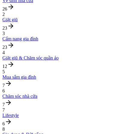
Vệ sinh nhà cửa
26
2
Giặt giũ
23
3
Cẩm nang gia đình
23
4
Giặt giũ & Chăm sóc quần áo
12
5
Mua sắm gia đình
7
6
Chăm sóc nhà cửa
7
7
Lifestyle
6
8