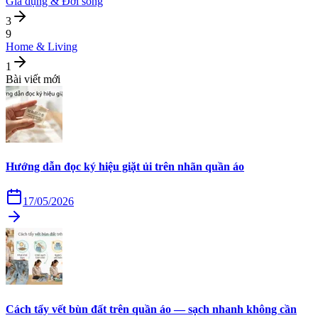
Gia dụng & Đời sống
3
9
Home & Living
1
Bài viết mới
Hướng dẫn đọc ký hiệu giặt ủi trên nhãn quần áo
17/05/2026
Cách tẩy vết bùn đất trên quần áo — sạch nhanh không cần