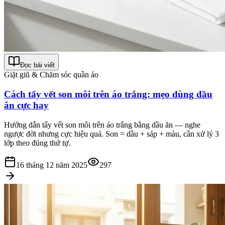
Đọc bài viết
Giặt giũ & Chăm sóc quần áo
Cách tẩy vết son môi trên áo trắng: mẹo dùng dầu
ăn cực hay
Hướng dẫn tẩy vết son môi trên áo trắng bằng dầu ăn — nghe
ngược đời nhưng cực hiệu quả. Son = dầu + sáp + màu, cần xử lý 3
lớp theo đúng thứ tự.
16 tháng 12 năm 2025
297