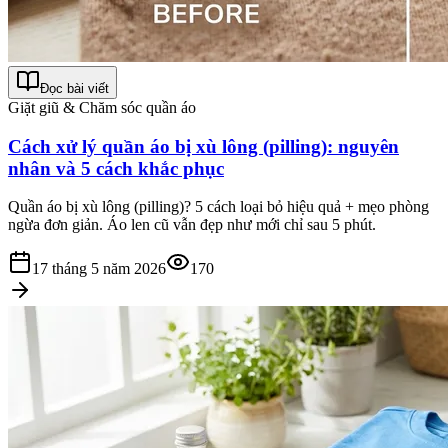
Đọc bài viết
Giặt giũ & Chăm sóc quần áo
Cách xử lý quần áo bị xù lông (pilling): nguyên
nhân và 5 cách khắc phục
Quần áo bị xù lông (pilling)? 5 cách loại bỏ hiệu quả + mẹo phòng
ngừa đơn giản. Áo len cũ vẫn đẹp như mới chỉ sau 5 phút.
17 tháng 5 năm 2026
170