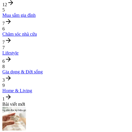
12
5
Mua sắm gia đình
7
6
Chăm sóc nhà cửa
7
7
Lifestyle
6
8
Gia dụng & Đời sống
3
9
Home & Living
1
Bài viết mới