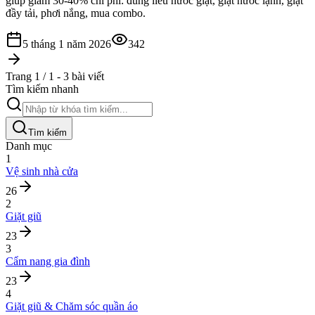
giúp giảm 30-40% chi phí: đúng liều nước giặt, giặt nước lạnh, giặt
đầy tải, phơi nắng, mua combo.
5 tháng 1 năm 2026
342
Trang 1 / 1 - 3 bài viết
Tìm kiếm nhanh
Tìm kiếm
Danh mục
1
Vệ sinh nhà cửa
26
2
Giặt giũ
23
3
Cẩm nang gia đình
23
4
Giặt giũ & Chăm sóc quần áo