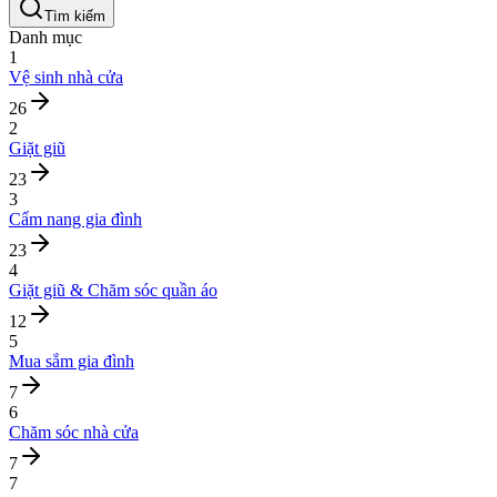
Tìm kiếm
Danh mục
1
Vệ sinh nhà cửa
26
2
Giặt giũ
23
3
Cẩm nang gia đình
23
4
Giặt giũ & Chăm sóc quần áo
12
5
Mua sắm gia đình
7
6
Chăm sóc nhà cửa
7
7