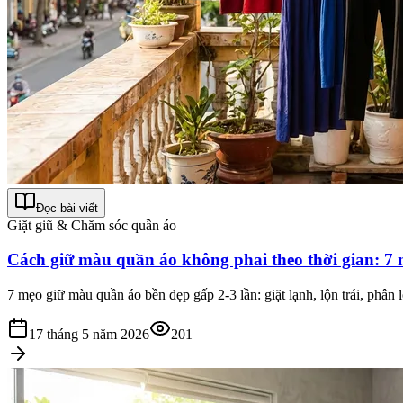
Đọc bài viết
Giặt giũ & Chăm sóc quần áo
Cách giữ màu quần áo không phai theo thời gian: 7 
7 mẹo giữ màu quần áo bền đẹp gấp 2-3 lần: giặt lạnh, lộn trái, phân
17 tháng 5 năm 2026
201