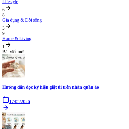
Lifestyle
6
8
Gia dụng & Đời sống
3
9
Home & Living
1
Bài viết mới
Hướng dẫn đọc ký hiệu giặt ủi trên nhãn quần áo
17/05/2026