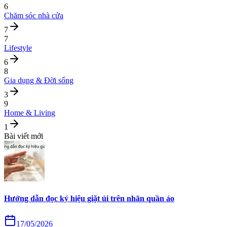
6
Chăm sóc nhà cửa
7
7
Lifestyle
6
8
Gia dụng & Đời sống
3
9
Home & Living
1
Bài viết mới
Hướng dẫn đọc ký hiệu giặt ủi trên nhãn quần áo
17/05/2026