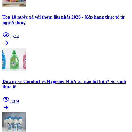
Top 10 nước xả vải thơm lâu nhất 2026 - Xếp hạng thực tế từ
người dùng
2744
Downy vs Comfort vs Hygiene: Nước xả nào tốt hơn? So sánh
thực tế
2009