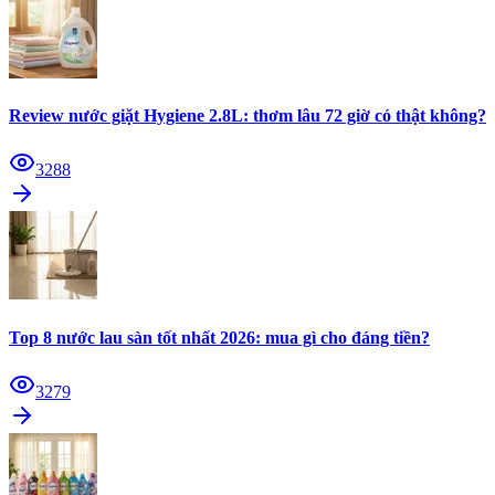
Review nước giặt Hygiene 2.8L: thơm lâu 72 giờ có thật không?
3288
Top 8 nước lau sàn tốt nhất 2026: mua gì cho đáng tiền?
3279