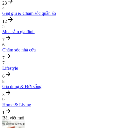
23
4
Giặt giũ & Chăm sóc quần áo
12
5
Mua sắm gia đình
7
6
Chăm sóc nhà cửa
7
7
Lifestyle
6
8
Gia dụng & Đời sống
3
9
Home & Living
1
Bài viết mới