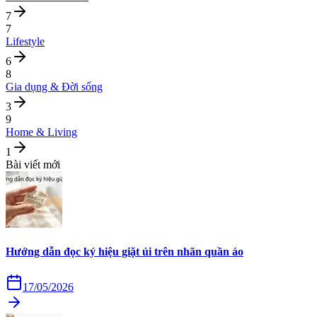
7
7
Lifestyle
6
8
Gia dụng & Đời sống
3
9
Home & Living
1
Bài viết mới
Hướng dẫn đọc ký hiệu giặt ủi trên nhãn quần áo
17/05/2026