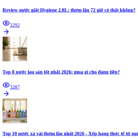
Review nước giặt Hygiene 2.8L: thơm lâu 72 giờ có thật không?
3292
Top 8 nước lau sàn tốt nhất 2026: mua gì cho đáng tiền?
3287
Top 10 nước xả vải thơm lâu nhất 2026 - Xếp hạng thực tế từ n