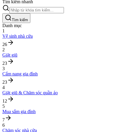
Tìm kiếm nhanh
Tìm kiếm
Danh mục
1
Vệ sinh nhà cửa
26
2
Giặt giũ
23
3
Cẩm nang gia đình
23
4
Giặt giũ & Chăm sóc quần áo
12
5
Mua sắm gia đình
7
6
Chăm sóc nhà cửa