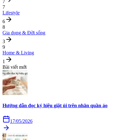
7
7
Lifestyle
6
8
Gia dụng & Đời sống
3
9
Home & Living
1
Bài viết mới
Hướng dẫn đọc ký hiệu giặt ủi trên nhãn quần áo
17/05/2026