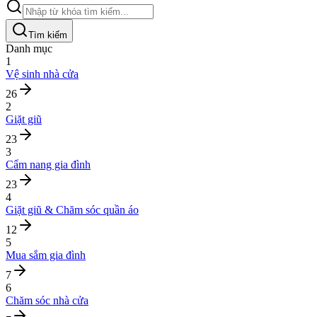
Tìm kiếm
Danh mục
1
Vệ sinh nhà cửa
26
2
Giặt giũ
23
3
Cẩm nang gia đình
23
4
Giặt giũ & Chăm sóc quần áo
12
5
Mua sắm gia đình
7
6
Chăm sóc nhà cửa