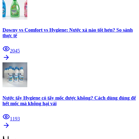
Downy vs Comfort vs Hygiene: Nước xả nào tốt hơn? So sánh
thực tế
2045
Nước tẩy Hygiene có tẩy mốc được không? Cách dùng đúng để
hết mốc mà không hại vải
1193