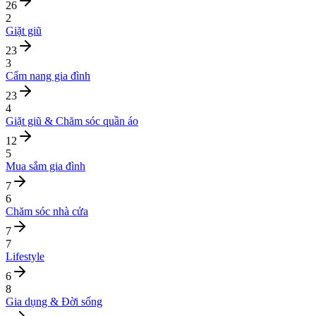
26
2
Giặt giũ
23
3
Cẩm nang gia đình
23
4
Giặt giũ & Chăm sóc quần áo
12
5
Mua sắm gia đình
7
6
Chăm sóc nhà cửa
7
7
Lifestyle
6
8
Gia dụng & Đời sống