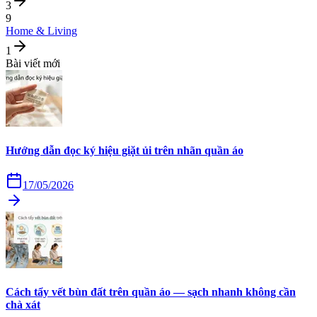
3
9
Home & Living
1
Bài viết mới
Hướng dẫn đọc ký hiệu giặt ủi trên nhãn quần áo
17/05/2026
Cách tẩy vết bùn đất trên quần áo — sạch nhanh không cần
chà xát