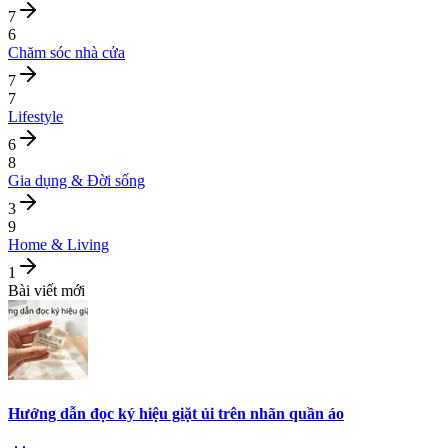
7
6
Chăm sóc nhà cửa
7
7
Lifestyle
6
8
Gia dụng & Đời sống
3
9
Home & Living
1
Bài viết mới
Hướng dẫn đọc ký hiệu giặt ủi trên nhãn quần áo