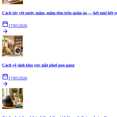
Cách tẩy vết nước mắm, mắm tôm trên quần áo — hết mùi hết v
17/05/2026
Cách vệ sinh khu vực giặt phơi gọn gàng
17/05/2026