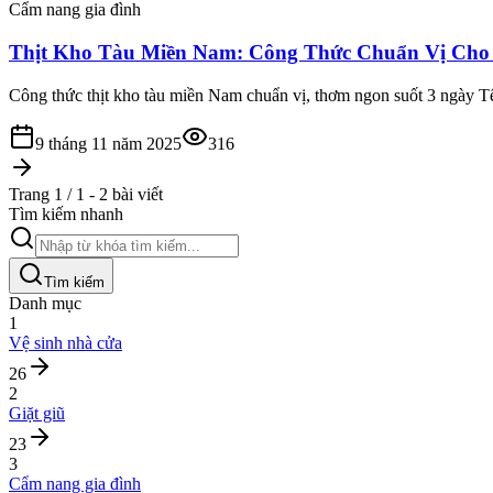
Cẩm nang gia đình
Thịt Kho Tàu Miền Nam: Công Thức Chuẩn Vị Cho 
Công thức thịt kho tàu miền Nam chuẩn vị, thơm ngon suốt 3 ngày Tết.
9 tháng 11 năm 2025
316
Trang 1 / 1 - 2 bài viết
Tìm kiếm nhanh
Tìm kiếm
Danh mục
1
Vệ sinh nhà cửa
26
2
Giặt giũ
23
3
Cẩm nang gia đình