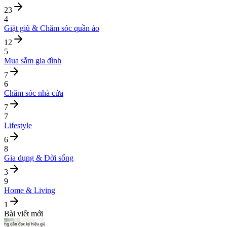
23
4
Giặt giũ & Chăm sóc quần áo
12
5
Mua sắm gia đình
7
6
Chăm sóc nhà cửa
7
7
Lifestyle
6
8
Gia dụng & Đời sống
3
9
Home & Living
1
Bài viết mới