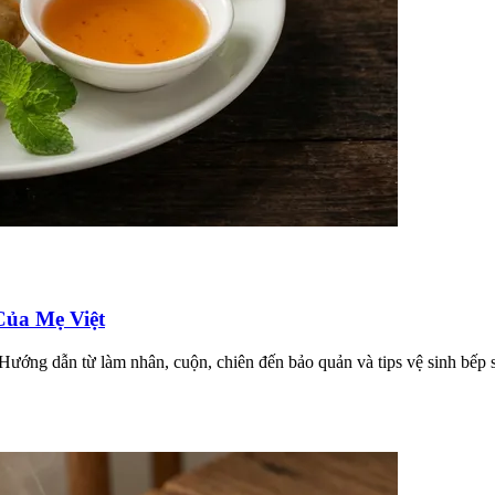
ủa Mẹ Việt
ướng dẫn từ làm nhân, cuộn, chiên đến bảo quản và tips vệ sinh bếp s