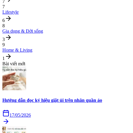
7
7
Lifestyle
6
8
Gia dụng & Đời sống
3
9
Home & Living
1
Bài viết mới
Hướng dẫn đọc ký hiệu giặt ủi trên nhãn quần áo
17/05/2026