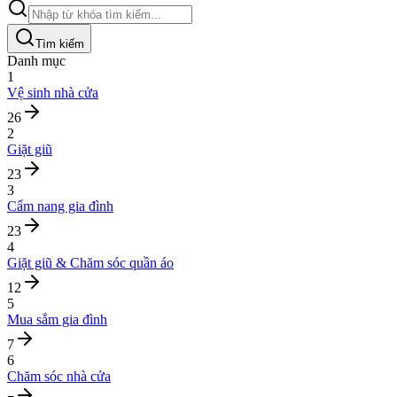
Tìm kiếm
Danh mục
1
Vệ sinh nhà cửa
26
2
Giặt giũ
23
3
Cẩm nang gia đình
23
4
Giặt giũ & Chăm sóc quần áo
12
5
Mua sắm gia đình
7
6
Chăm sóc nhà cửa