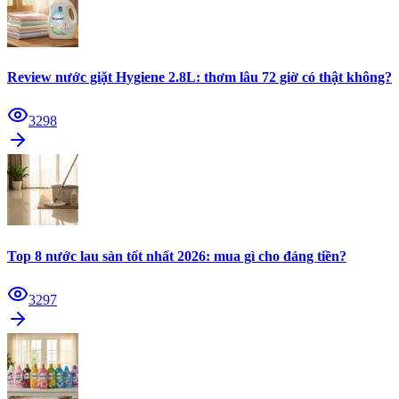
Review nước giặt Hygiene 2.8L: thơm lâu 72 giờ có thật không?
3298
Top 8 nước lau sàn tốt nhất 2026: mua gì cho đáng tiền?
3297