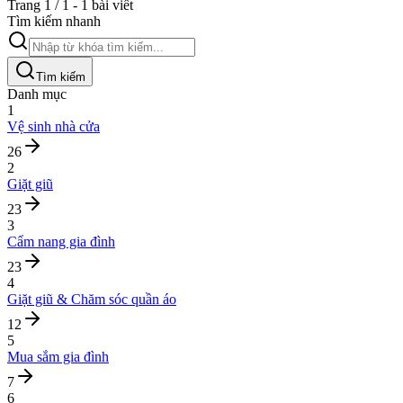
Trang 1 / 1 - 1 bài viết
Tìm kiếm nhanh
Tìm kiếm
Danh mục
1
Vệ sinh nhà cửa
26
2
Giặt giũ
23
3
Cẩm nang gia đình
23
4
Giặt giũ & Chăm sóc quần áo
12
5
Mua sắm gia đình
7
6