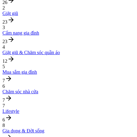
26
2
Giặt giũ
23
3
Cẩm nang gia đình
23
4
Giặt giũ & Chăm sóc quần áo
12
5
Mua sắm gia đình
7
6
Chăm sóc nhà cửa
7
7
Lifestyle
6
8
Gia dụng & Đời sống