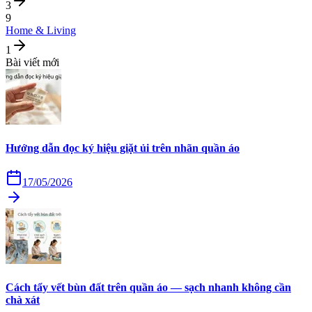
3
9
Home & Living
1
Bài viết mới
Hướng dẫn đọc ký hiệu giặt ủi trên nhãn quần áo
17/05/2026
Cách tẩy vết bùn đất trên quần áo — sạch nhanh không cần
chà xát