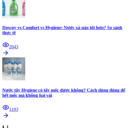
Downy vs Comfort vs Hygiene: Nước xả nào tốt hơn? So sánh
thực tế
2043
Nước tẩy Hygiene có tẩy mốc được không? Cách dùng đúng để
hết mốc mà không hại vải
1193