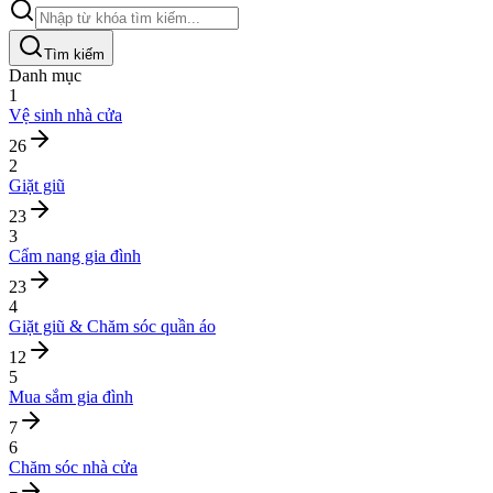
Tìm kiếm
Danh mục
1
Vệ sinh nhà cửa
26
2
Giặt giũ
23
3
Cẩm nang gia đình
23
4
Giặt giũ & Chăm sóc quần áo
12
5
Mua sắm gia đình
7
6
Chăm sóc nhà cửa