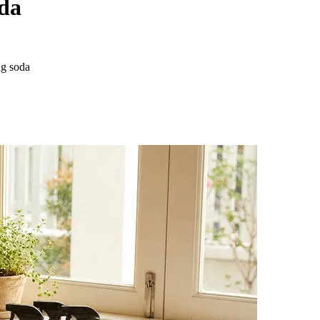
oda
ng soda