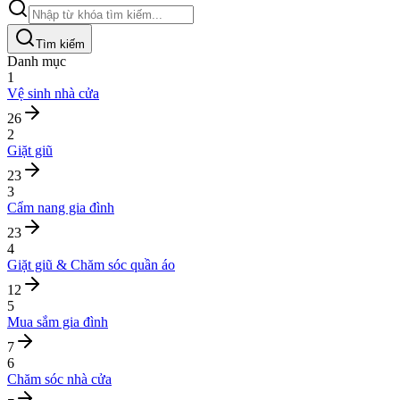
Tìm kiếm
Danh mục
1
Vệ sinh nhà cửa
26
2
Giặt giũ
23
3
Cẩm nang gia đình
23
4
Giặt giũ & Chăm sóc quần áo
12
5
Mua sắm gia đình
7
6
Chăm sóc nhà cửa