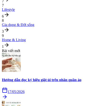
7
7
Lifestyle
6
8
Gia dụng & Đời sống
3
9
Home & Living
1
Bài viết mới
Hướng dẫn đọc ký hiệu giặt ủi trên nhãn quần áo
17/05/2026