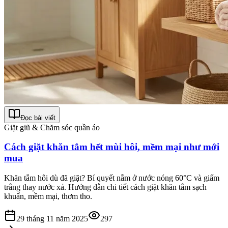
Đọc bài viết
Giặt giũ & Chăm sóc quần áo
Cách giặt khăn tắm hết mùi hôi, mềm mại như mới
mua
Khăn tắm hôi dù đã giặt? Bí quyết nằm ở nước nóng 60°C và giấm
trắng thay nước xả. Hướng dẫn chi tiết cách giặt khăn tắm sạch
khuẩn, mềm mại, thơm tho.
29 tháng 11 năm 2025
297