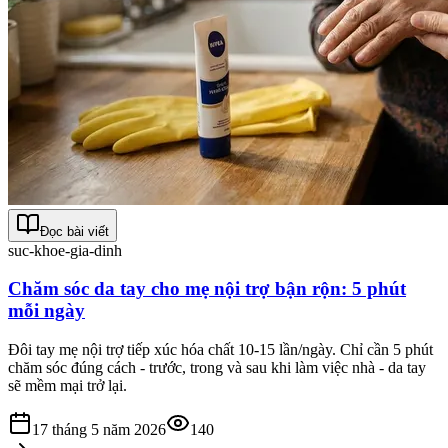
Đọc bài viết
suc-khoe-gia-dinh
Chăm sóc da tay cho mẹ nội trợ bận rộn: 5 phút
mỗi ngày
Đôi tay mẹ nội trợ tiếp xúc hóa chất 10-15 lần/ngày. Chỉ cần 5 phút
chăm sóc đúng cách - trước, trong và sau khi làm việc nhà - da tay
sẽ mềm mại trở lại.
17 tháng 5 năm 2026
140