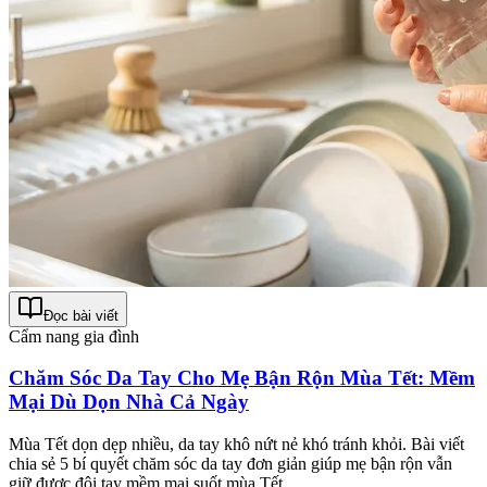
Đọc bài viết
Cẩm nang gia đình
Chăm Sóc Da Tay Cho Mẹ Bận Rộn Mùa Tết: Mềm
Mại Dù Dọn Nhà Cả Ngày
Mùa Tết dọn dẹp nhiều, da tay khô nứt nẻ khó tránh khỏi. Bài viết
chia sẻ 5 bí quyết chăm sóc da tay đơn giản giúp mẹ bận rộn vẫn
giữ được đôi tay mềm mại suốt mùa Tết.