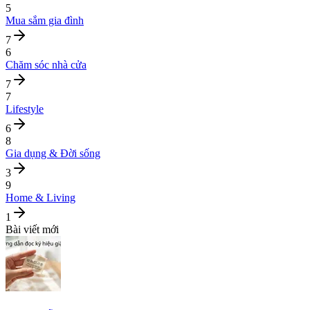
5
Mua sắm gia đình
7
6
Chăm sóc nhà cửa
7
7
Lifestyle
6
8
Gia dụng & Đời sống
3
9
Home & Living
1
Bài viết mới