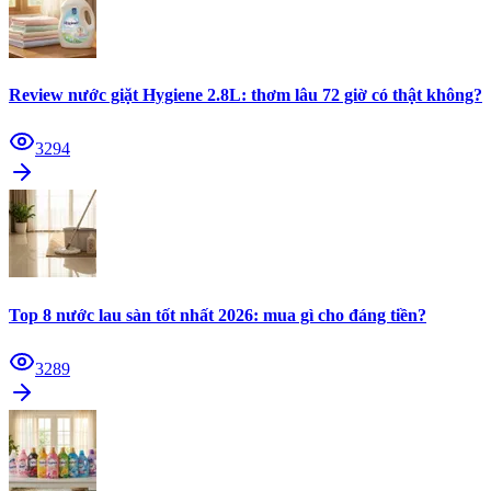
Review nước giặt Hygiene 2.8L: thơm lâu 72 giờ có thật không?
3294
Top 8 nước lau sàn tốt nhất 2026: mua gì cho đáng tiền?
3289