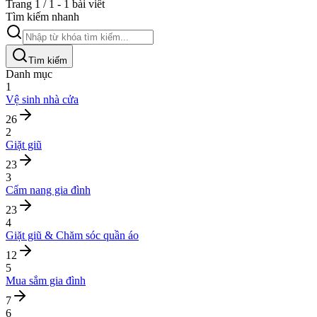
Trang 1 / 1 - 1 bài viết
Tìm kiếm nhanh
Tìm kiếm
Danh mục
1
Vệ sinh nhà cửa
26
2
Giặt giũ
23
3
Cẩm nang gia đình
23
4
Giặt giũ & Chăm sóc quần áo
12
5
Mua sắm gia đình
7
6