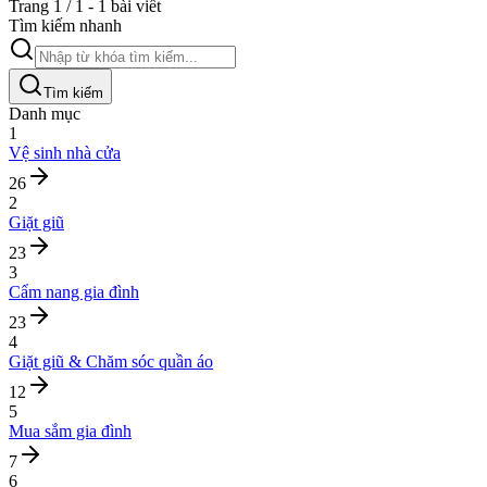
Trang 1 / 1 - 1 bài viết
Tìm kiếm nhanh
Tìm kiếm
Danh mục
1
Vệ sinh nhà cửa
26
2
Giặt giũ
23
3
Cẩm nang gia đình
23
4
Giặt giũ & Chăm sóc quần áo
12
5
Mua sắm gia đình
7
6