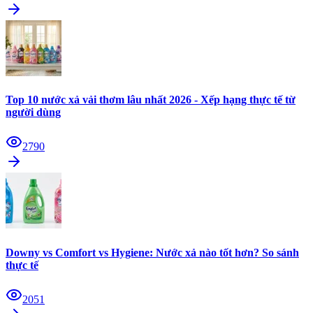
Top 10 nước xả vải thơm lâu nhất 2026 - Xếp hạng thực tế từ
người dùng
2790
Downy vs Comfort vs Hygiene: Nước xả nào tốt hơn? So sánh
thực tế
2051