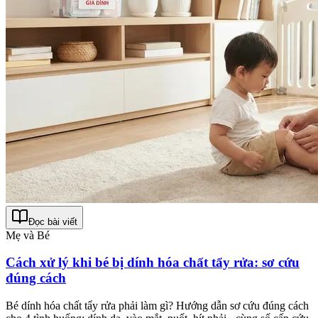
Đọc bài viết
Mẹ và Bé
Cách xử lý khi bé bị dính hóa chất tẩy rửa: sơ cứu
đúng cách
Bé dính hóa chất tẩy rửa phải làm gì? Hướng dẫn sơ cứu đúng cách