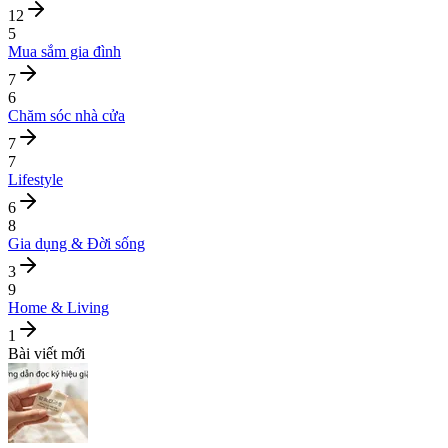
12
5
Mua sắm gia đình
7
6
Chăm sóc nhà cửa
7
7
Lifestyle
6
8
Gia dụng & Đời sống
3
9
Home & Living
1
Bài viết mới