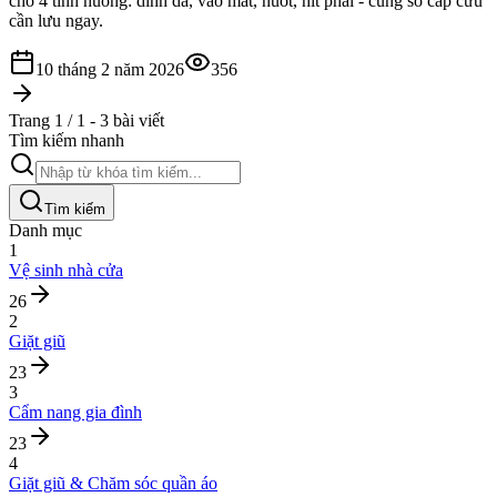
cho 4 tình huống: dính da, vào mắt, nuốt, hít phải - cùng số cấp cứu
cần lưu ngay.
10 tháng 2 năm 2026
356
Trang 1 / 1 - 3 bài viết
Tìm kiếm nhanh
Tìm kiếm
Danh mục
1
Vệ sinh nhà cửa
26
2
Giặt giũ
23
3
Cẩm nang gia đình
23
4
Giặt giũ & Chăm sóc quần áo