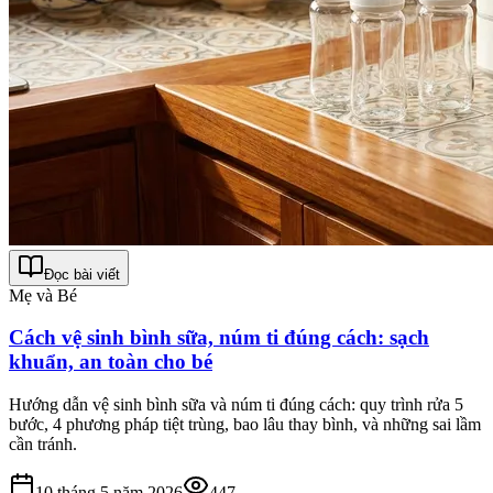
Đọc bài viết
Mẹ và Bé
Cách vệ sinh bình sữa, núm ti đúng cách: sạch
khuẩn, an toàn cho bé
Hướng dẫn vệ sinh bình sữa và núm ti đúng cách: quy trình rửa 5
bước, 4 phương pháp tiệt trùng, bao lâu thay bình, và những sai lầm
cần tránh.
10 tháng 5 năm 2026
447