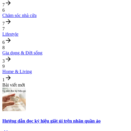
7
6
Chăm sóc nhà cửa
7
7
Lifestyle
6
8
Gia dụng & Đời sống
3
9
Home & Living
1
Bài viết mới
Hướng dẫn đọc ký hiệu giặt ủi trên nhãn quần áo