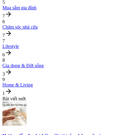
5
Mua sắm gia đình
7
6
Chăm sóc nhà cửa
7
7
Lifestyle
6
8
Gia dụng & Đời sống
3
9
Home & Living
1
Bài viết mới