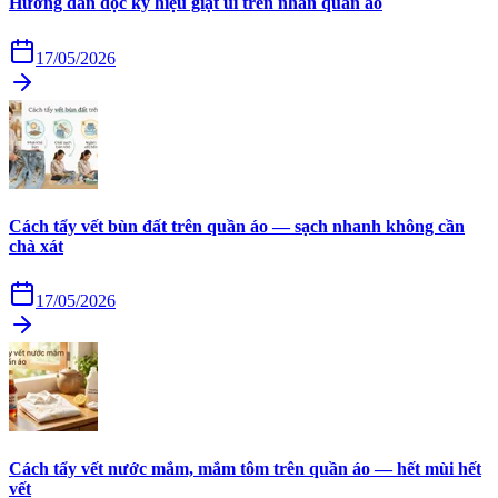
Hướng dẫn đọc ký hiệu giặt ủi trên nhãn quần áo
17/05/2026
Cách tẩy vết bùn đất trên quần áo — sạch nhanh không cần
chà xát
17/05/2026
Cách tẩy vết nước mắm, mắm tôm trên quần áo — hết mùi hết
vết