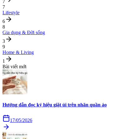
7
7
Lifestyle
6
8
Gia dụng & Đời sống
3
9
Home & Living
1
Bài viết mới
Hướng dẫn đọc ký hiệu giặt ủi trên nhãn quần áo
17/05/2026