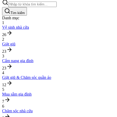
Tìm kiếm
Danh mục
1
Vệ sinh nhà cửa
26
2
Giặt giũ
23
3
Cẩm nang gia đình
23
4
Giặt giũ & Chăm sóc quần áo
12
5
Mua sắm gia đình
7
6
Chăm sóc nhà cửa