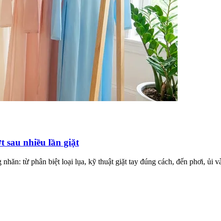
 sau nhiều lần giặt
nhăn: từ phân biệt loại lụa, kỹ thuật giặt tay đúng cách, đến phơi, ủi 