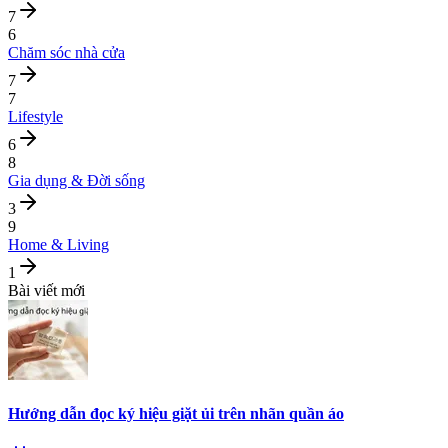
7
6
Chăm sóc nhà cửa
7
7
Lifestyle
6
8
Gia dụng & Đời sống
3
9
Home & Living
1
Bài viết mới
Hướng dẫn đọc ký hiệu giặt ủi trên nhãn quần áo