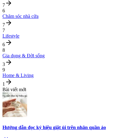
7
6
Chăm sóc nhà cửa
7
7
Lifestyle
6
8
Gia dụng & Đời sống
3
9
Home & Living
1
Bài viết mới
Hướng dẫn đọc ký hiệu giặt ủi trên nhãn quần áo