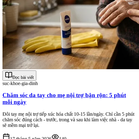
Đọc bài viết
suc-khoe-gia-dinh
Chăm sóc da tay cho mẹ nội trợ bận rộn: 5 phút
mỗi ngày
Đôi tay mẹ nội trợ tiếp xúc hóa chất 10-15 lần/ngày. Chỉ cần 5 phút
chăm sóc đúng cách - trước, trong và sau khi làm việc nhà - da tay
sẽ mềm mại trở lại.
17 tháng 5 năm 2026
140