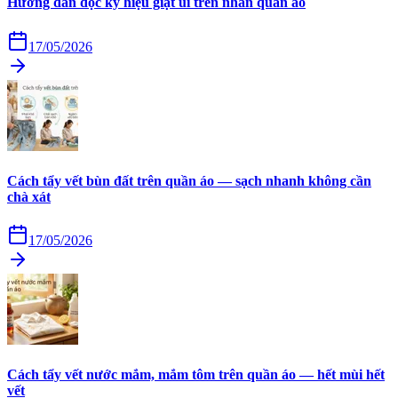
Hướng dẫn đọc ký hiệu giặt ủi trên nhãn quần áo
17/05/2026
Cách tẩy vết bùn đất trên quần áo — sạch nhanh không cần
chà xát
17/05/2026
Cách tẩy vết nước mắm, mắm tôm trên quần áo — hết mùi hết
vết