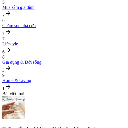
5
Mua sắm gia đình
7
6
Chăm sóc nhà cửa
7
7
Lifestyle
6
8
Gia dụng & Đời sống
3
9
Home & Living
1
Bài viết mới