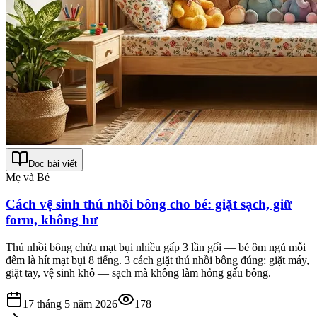
Đọc bài viết
Mẹ và Bé
Cách vệ sinh thú nhồi bông cho bé: giặt sạch, giữ
form, không hư
Thú nhồi bông chứa mạt bụi nhiều gấp 3 lần gối — bé ôm ngủ mỗi
đêm là hít mạt bụi 8 tiếng. 3 cách giặt thú nhồi bông đúng: giặt máy,
giặt tay, vệ sinh khô — sạch mà không làm hỏng gấu bông.
17 tháng 5 năm 2026
178