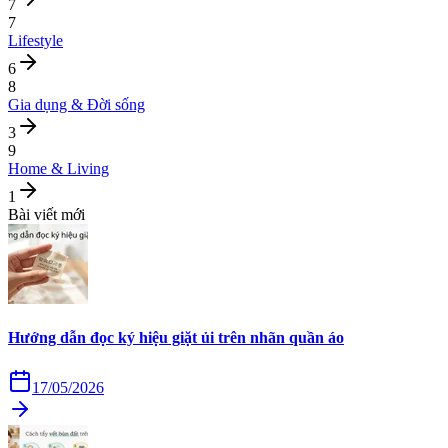
7
7
Lifestyle
6
8
Gia dụng & Đời sống
3
9
Home & Living
1
Bài viết mới
Hướng dẫn đọc ký hiệu giặt ủi trên nhãn quần áo
17/05/2026