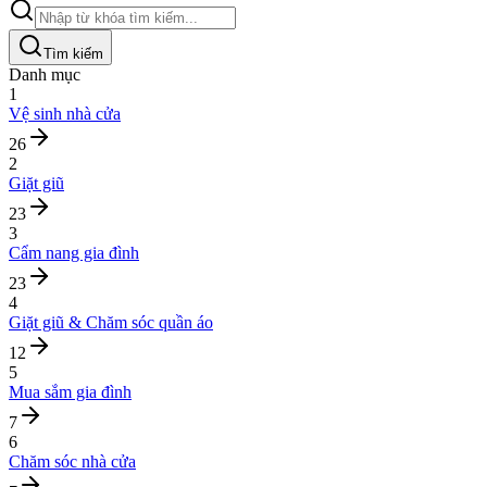
Tìm kiếm
Danh mục
1
Vệ sinh nhà cửa
26
2
Giặt giũ
23
3
Cẩm nang gia đình
23
4
Giặt giũ & Chăm sóc quần áo
12
5
Mua sắm gia đình
7
6
Chăm sóc nhà cửa