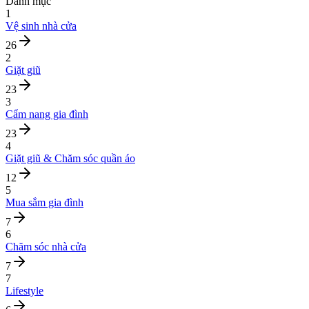
Danh mục
1
Vệ sinh nhà cửa
26
2
Giặt giũ
23
3
Cẩm nang gia đình
23
4
Giặt giũ & Chăm sóc quần áo
12
5
Mua sắm gia đình
7
6
Chăm sóc nhà cửa
7
7
Lifestyle