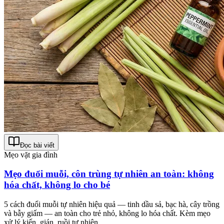
Đọc bài viết
Mẹo vặt gia đình
Mẹo đuổi muỗi, côn trùng tự nhiên an toàn: không
hóa chất, không lo cho bé
5 cách đuổi muỗi tự nhiên hiệu quả — tinh dầu sả, bạc hà, cây trồng
và bẫy giấm — an toàn cho trẻ nhỏ, không lo hóa chất. Kèm mẹo
xử lý kiến, gián, ruồi tự nhiên.