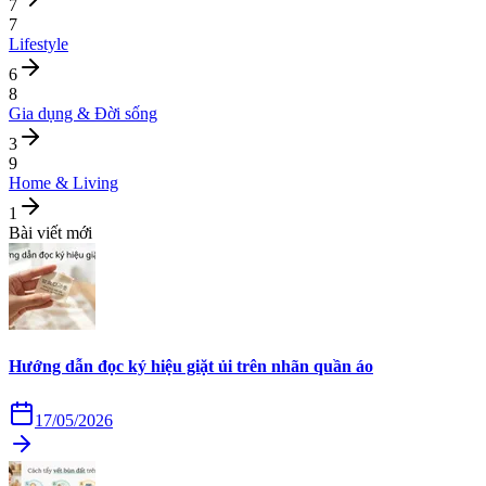
7
7
Lifestyle
6
8
Gia dụng & Đời sống
3
9
Home & Living
1
Bài viết mới
Hướng dẫn đọc ký hiệu giặt ủi trên nhãn quần áo
17/05/2026