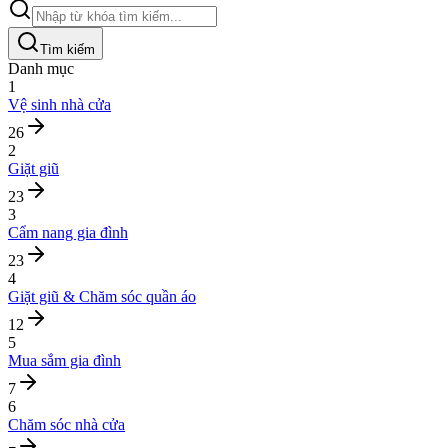
Tìm kiếm
Danh mục
1
Vệ sinh nhà cửa
26
2
Giặt giũ
23
3
Cẩm nang gia đình
23
4
Giặt giũ & Chăm sóc quần áo
12
5
Mua sắm gia đình
7
6
Chăm sóc nhà cửa