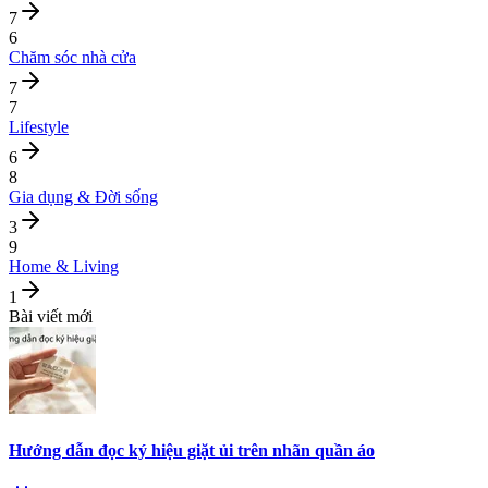
7
6
Chăm sóc nhà cửa
7
7
Lifestyle
6
8
Gia dụng & Đời sống
3
9
Home & Living
1
Bài viết mới
Hướng dẫn đọc ký hiệu giặt ủi trên nhãn quần áo