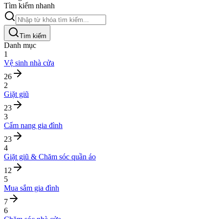
Tìm kiếm nhanh
Tìm kiếm
Danh mục
1
Vệ sinh nhà cửa
26
2
Giặt giũ
23
3
Cẩm nang gia đình
23
4
Giặt giũ & Chăm sóc quần áo
12
5
Mua sắm gia đình
7
6