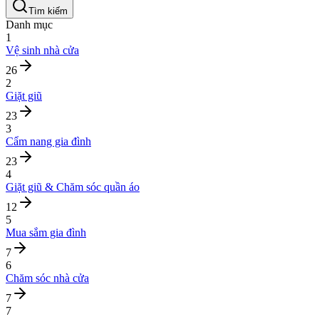
Tìm kiếm
Danh mục
1
Vệ sinh nhà cửa
26
2
Giặt giũ
23
3
Cẩm nang gia đình
23
4
Giặt giũ & Chăm sóc quần áo
12
5
Mua sắm gia đình
7
6
Chăm sóc nhà cửa
7
7