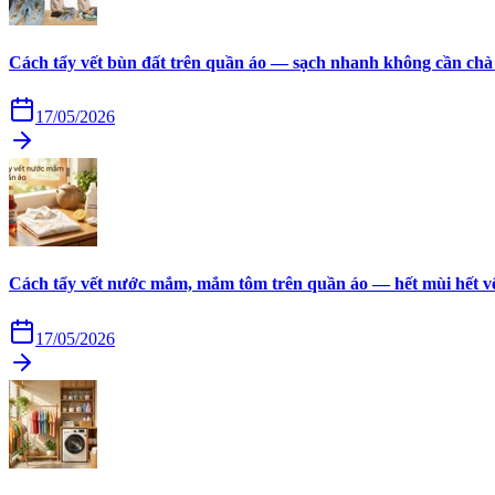
Cách tẩy vết bùn đất trên quần áo — sạch nhanh không cần chà
17/05/2026
Cách tẩy vết nước mắm, mắm tôm trên quần áo — hết mùi hết v
17/05/2026