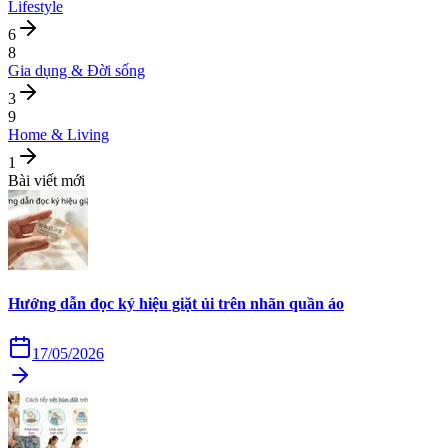
Lifestyle
6
8
Gia dụng & Đời sống
3
9
Home & Living
1
Bài viết mới
Hướng dẫn đọc ký hiệu giặt ủi trên nhãn quần áo
17/05/2026