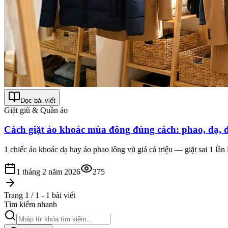
Đọc bài viết
Giặt giũ & Quần áo
Cách giặt áo khoác mùa đông đúng cách: phao, dạ, d
1 chiếc áo khoác dạ hay áo phao lông vũ giá cả triệu — giặt sai 1 lần
1 tháng 2 năm 2026
275
Trang 1 / 1 - 1 bài viết
Tìm kiếm nhanh