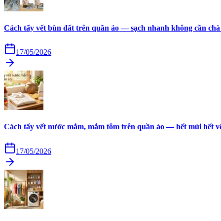
Cách tẩy vết bùn đất trên quần áo — sạch nhanh không cần chà
17/05/2026
Cách tẩy vết nước mắm, mắm tôm trên quần áo — hết mùi hết v
17/05/2026