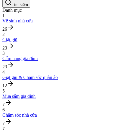
Tìm kiếm
Danh mục
1
Vệ sinh nhà cửa
26
2
Giặt giũ
23
3
Cẩm nang gia đình
23
4
Giặt giũ & Chăm sóc quần áo
12
5
Mua sắm gia đình
7
6
Chăm sóc nhà cửa
7
7