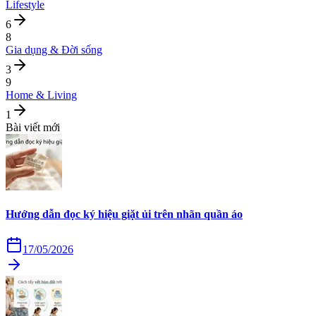
Lifestyle
6
8
Gia dụng & Đời sống
3
9
Home & Living
1
Bài viết mới
Hướng dẫn đọc ký hiệu giặt ủi trên nhãn quần áo
17/05/2026